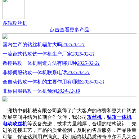
多轴攻丝机
点击查看更多产品
国内生产的钻丝机辐射大吗
2025-02-21
一流台式钻攻铣一体机生产厂家
2025-02-21
数控钻攻一体机制造方法有哪几种
2025-02-21
非标伺服钻攻一体机联系电话
2025-02-21
全自动钻攻一体机的主要作用有哪些
2025-02-21
非标伺服钻攻一体机预测
2024-12-19
潍坊中创机械有限公司赢得了广大客户的称赞和更为广阔的
发展空间并结为长期合作伙伴，我公司
攻丝机
，
钻攻一体机
，
电动攻丝机
等设备先进，技术力量雄厚，合理的结构设计，先
进的连接工艺，严格的质量检测，及时的售后服务，产品质量
可靠，保证达到用户满意。我们始终以品质传奇卓尔不凡为企