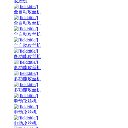
攻牙机
全自动攻丝机
全自动攻丝机
全自动攻丝机
全自动攻丝机
多功能攻丝机
多功能攻丝机
多功能攻丝机
多功能攻丝机
电动攻丝机
电动攻丝机
电动攻丝机