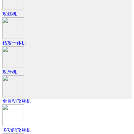
攻丝机
钻攻一体机
攻牙机
全自动攻丝机
多功能攻丝机