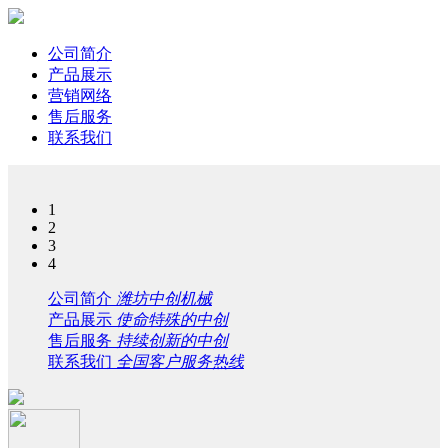
公司简介
产品展示
营销网络
售后服务
联系我们
1
2
3
4
公司简介
潍坊中创机械
产品展示
使命特殊的中创
售后服务
持续创新的中创
联系我们
全国客户服务热线