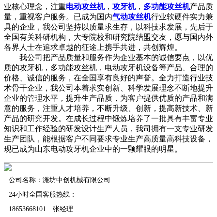
业核心理念，注重
电动攻丝机
，
攻牙机
，
多功能攻丝机
产品质
量，重视客户服务。已成为国内
气动攻丝机
行业软硬件实力兼
具的企业，我公司坚持以质量求生存，以科技求发展，先后于
全国有关科研机构，大专院校和研究院结盟交友，愿与国内外
各界人士在追求卓越的征途上携手共进，共创辉煌。
我公司把产品质量和服务作为企业基本的诚信要点，以优
质的攻牙机，多功能攻丝机，电动攻牙机设备等产品、合理的
价格、诚信的服务，在全国享有良好的声誉。全力打造行业技
术骨干企业，我公司本着求实创新、科学发展理念不断地提升
企业的管理水平，提升生产品质，为客户提供优质的产品和满
意的服务，注重人才培养，不断升级、创新，提高新技术、新
产品的研究开发。在成长过程中锻炼培养了一批具有丰富专业
知识和工作经验的研发设计生产人员，我司拥有一支专业研发
生产团队，能根据客户不同要求专业生产高质量高科技设备，
现已成为山东电动攻牙机企业中的一颗耀眼的明星。
公司名称：潍坊中创机械有限公司
24小时全国客服热线：
18653668101 张经理