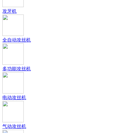
攻牙机
全自动攻丝机
多功能攻丝机
电动攻丝机
气动攻丝机