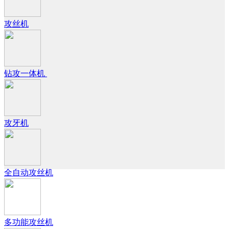
攻丝机
钻攻一体机
攻牙机
全自动攻丝机
多功能攻丝机