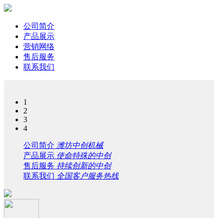
公司简介
产品展示
营销网络
售后服务
联系我们
1
2
3
4
公司简介
潍坊中创机械
产品展示
使命特殊的中创
售后服务
持续创新的中创
联系我们
全国客户服务热线