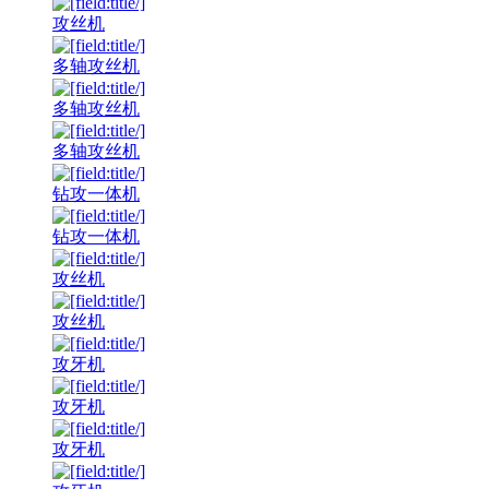
攻丝机
多轴攻丝机
多轴攻丝机
多轴攻丝机
钻攻一体机
钻攻一体机
攻丝机
攻丝机
攻牙机
攻牙机
攻牙机