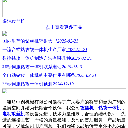
多轴攻丝机
点击查看更多产品
国内生产的钻丝机辐射大吗
2025-02-21
一流台式钻攻铣一体机生产厂家
2025-02-21
数控钻攻一体机制造方法有哪几种
2025-02-21
非标伺服钻攻一体机联系电话
2025-02-21
全自动钻攻一体机的主要作用有哪些
2025-02-21
非标伺服钻攻一体机预测
2024-12-19
潍坊中创机械有限公司赢得了广大客户的称赞和更为广阔的
发展空间并结为长期合作伙伴，我公司
攻丝机
，
钻攻一体机
，
电动攻丝机
等设备先进，技术力量雄厚，合理的结构设计，先
进的连接工艺，严格的质量检测，及时的售后服务，产品质量
可靠，保证达到用户满意。我们始终以品质传奇卓尔不凡为企