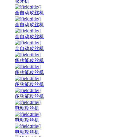
攻牙机
全自动攻丝机
全自动攻丝机
全自动攻丝机
全自动攻丝机
多功能攻丝机
多功能攻丝机
多功能攻丝机
多功能攻丝机
电动攻丝机
电动攻丝机
电动攻丝机