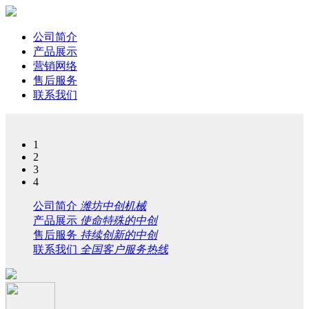
公司简介
产品展示
营销网络
售后服务
联系我们
1
2
3
4
公司简介
潍坊中创机械
产品展示
使命特殊的中创
售后服务
持续创新的中创
联系我们
全国客户服务热线