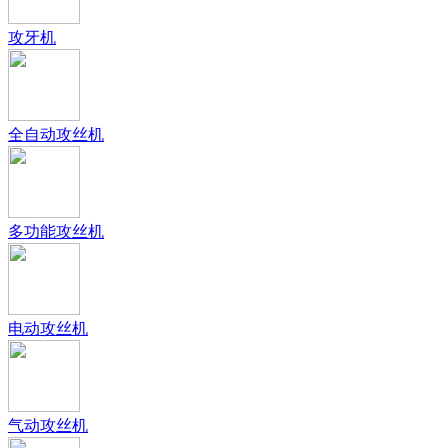
攻牙机
全自动攻丝机
多功能攻丝机
电动攻丝机
气动攻丝机