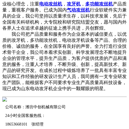
业核心理念，注重
电动攻丝机
，
攻牙机
，
多功能攻丝机
产品质
量，重视客户服务。已成为国内
气动攻丝机
行业软硬件实力兼
具的企业，我公司坚持以质量求生存，以科技求发展，先后于
全国有关科研机构，大专院校和研究院结盟交友，愿与国内外
各界人士在追求卓越的征途上携手共进，共创辉煌。
我公司把产品质量和服务作为企业基本的诚信要点，以优
质的攻牙机，多功能攻丝机，电动攻牙机设备等产品、合理的
价格、诚信的服务，在全国享有良好的声誉。全力打造行业技
术骨干企业，我公司本着求实创新、科学发展理念不断地提升
企业的管理水平，提升生产品质，为客户提供优质的产品和满
意的服务，注重人才培养，不断升级、创新，提高新技术、新
产品的研究开发。在成长过程中锻炼培养了一批具有丰富专业
知识和工作经验的研发设计生产人员，我司拥有一支专业研发
生产团队，能根据客户不同要求专业生产高质量高科技设备，
现已成为山东电动攻牙机企业中的一颗耀眼的明星。
公司名称：潍坊中创机械有限公司
24小时全国客服热线：
18653668101 张经理