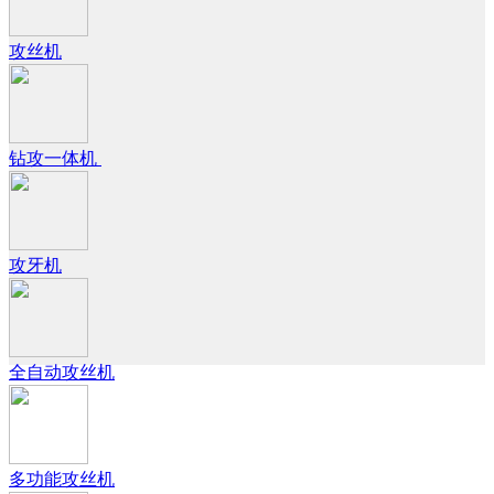
攻丝机
钻攻一体机
攻牙机
全自动攻丝机
多功能攻丝机