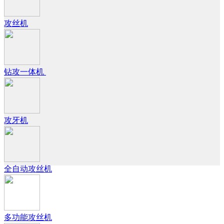
攻丝机
钻攻一体机
攻牙机
全自动攻丝机
多功能攻丝机