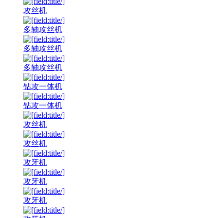
攻丝机
多轴攻丝机
多轴攻丝机
多轴攻丝机
钻攻一体机
钻攻一体机
攻丝机
攻丝机
攻牙机
攻牙机
攻牙机