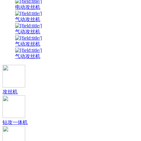
电动攻丝机
气动攻丝机
气动攻丝机
气动攻丝机
气动攻丝机
攻丝机
钻攻一体机