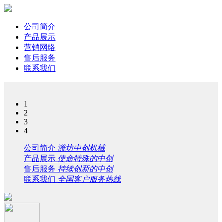
公司简介
产品展示
营销网络
售后服务
联系我们
1
2
3
4
公司简介
潍坊中创机械
产品展示
使命特殊的中创
售后服务
持续创新的中创
联系我们
全国客户服务热线