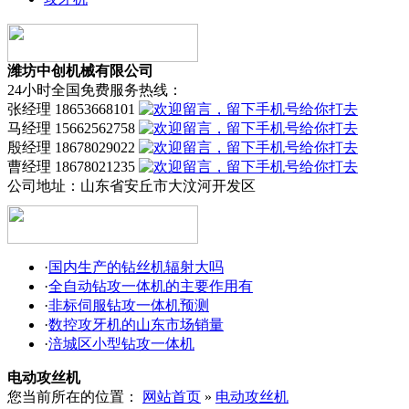
潍坊中创机械有限公司
24小时全国免费服务热线：
张经理 18653668101
马经理 15662562758
殷经理 18678029022
曹经理 18678021235
公司地址：山东省安丘市大汶河开发区
·
国内生产的钻丝机辐射大吗
·
全自动钻攻一体机的主要作用有
·
非标伺服钻攻一体机预测
·
数控攻牙机的山东市场销量
·
涪城区小型钻攻一体机
电动攻丝机
您当前所在的位置：
网站首页
»
电动攻丝机