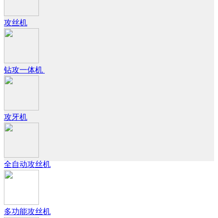
攻丝机
钻攻一体机
攻牙机
全自动攻丝机
多功能攻丝机