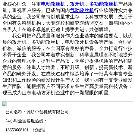
业核心理念，注重
电动攻丝机
，
攻牙机
，
多功能攻丝机
产品质
量，重视客户服务。已成为国内
气动攻丝机
行业软硬件实力兼
具的企业，我公司坚持以质量求生存，以科技求发展，先后于
全国有关科研机构，大专院校和研究院结盟交友，愿与国内外
各界人士在追求卓越的征途上携手共进，共创辉煌。
我公司把产品质量和服务作为企业基本的诚信要点，以优
质的攻牙机，多功能攻丝机，电动攻牙机设备等产品、合理的
价格、诚信的服务，在全国享有良好的声誉。全力打造行业技
术骨干企业，我公司本着求实创新、科学发展理念不断地提升
企业的管理水平，提升生产品质，为客户提供优质的产品和满
意的服务，注重人才培养，不断升级、创新，提高新技术、新
产品的研究开发。在成长过程中锻炼培养了一批具有丰富专业
知识和工作经验的研发设计生产人员，我司拥有一支专业研发
生产团队，能根据客户不同要求专业生产高质量高科技设备，
现已成为山东电动攻牙机企业中的一颗耀眼的明星。
公司名称：潍坊中创机械有限公司
24小时全国客服热线：
18653668101 张经理