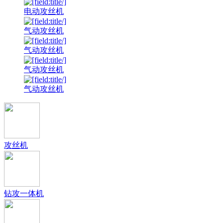
电动攻丝机
气动攻丝机
气动攻丝机
气动攻丝机
气动攻丝机
攻丝机
钻攻一体机