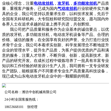
业核心理念，注重
电动攻丝机
，
攻牙机
，
多功能攻丝机
产品质
量，重视客户服务。已成为国内
气动攻丝机
行业软硬件实力兼
具的企业，我公司坚持以质量求生存，以科技求发展，先后于
全国有关科研机构，大专院校和研究院结盟交友，愿与国内外
各界人士在追求卓越的征途上携手共进，共创辉煌。
我公司把产品质量和服务作为企业基本的诚信要点，以优
质的攻牙机，多功能攻丝机，电动攻牙机设备等产品、合理的
价格、诚信的服务，在全国享有良好的声誉。全力打造行业技
术骨干企业，我公司本着求实创新、科学发展理念不断地提升
企业的管理水平，提升生产品质，为客户提供优质的产品和满
意的服务，注重人才培养，不断升级、创新，提高新技术、新
产品的研究开发。在成长过程中锻炼培养了一批具有丰富专业
知识和工作经验的研发设计生产人员，我司拥有一支专业研发
生产团队，能根据客户不同要求专业生产高质量高科技设备，
现已成为山东电动攻牙机企业中的一颗耀眼的明星。
公司名称：潍坊中创机械有限公司
24小时全国客服热线：
18653668101 张经理