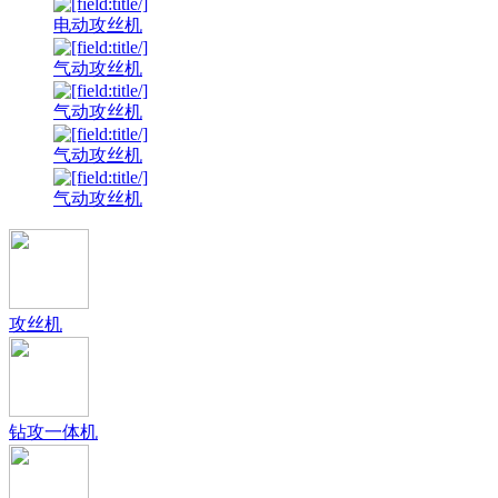
电动攻丝机
气动攻丝机
气动攻丝机
气动攻丝机
气动攻丝机
攻丝机
钻攻一体机