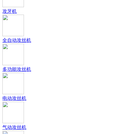
攻牙机
全自动攻丝机
多功能攻丝机
电动攻丝机
气动攻丝机