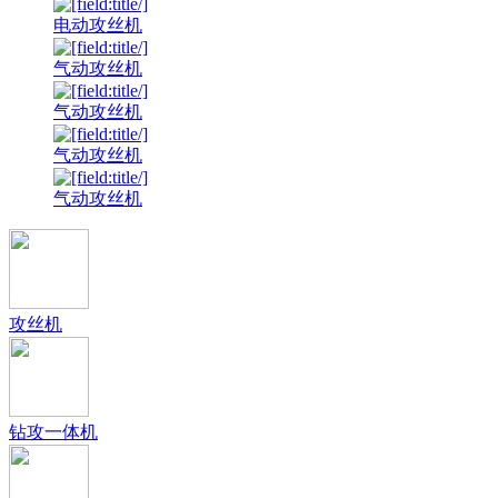
电动攻丝机
气动攻丝机
气动攻丝机
气动攻丝机
气动攻丝机
攻丝机
钻攻一体机