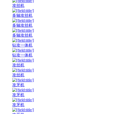
攻丝机
多轴攻丝机
多轴攻丝机
多轴攻丝机
钻攻一体机
钻攻一体机
攻丝机
攻丝机
攻牙机
攻牙机
攻牙机