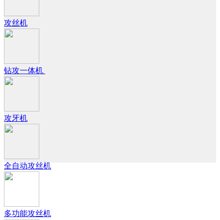
攻丝机
钻攻一体机
攻牙机
全自动攻丝机
多功能攻丝机