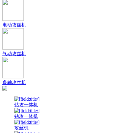
电动攻丝机
气动攻丝机
多轴攻丝机
钻攻一体机
钻攻一体机
攻丝机