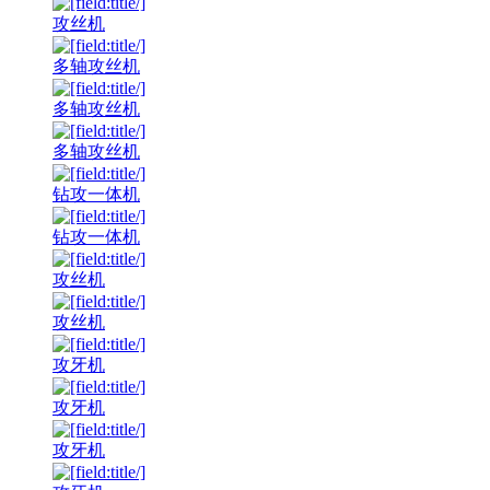
攻丝机
多轴攻丝机
多轴攻丝机
多轴攻丝机
钻攻一体机
钻攻一体机
攻丝机
攻丝机
攻牙机
攻牙机
攻牙机