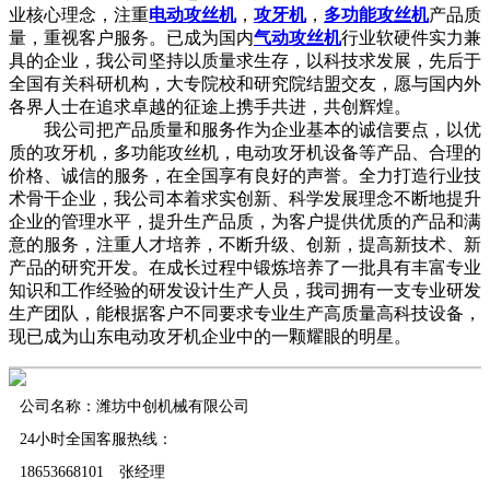
业核心理念，注重
电动攻丝机
，
攻牙机
，
多功能攻丝机
产品质
量，重视客户服务。已成为国内
气动攻丝机
行业软硬件实力兼
具的企业，我公司坚持以质量求生存，以科技求发展，先后于
全国有关科研机构，大专院校和研究院结盟交友，愿与国内外
各界人士在追求卓越的征途上携手共进，共创辉煌。
我公司把产品质量和服务作为企业基本的诚信要点，以优
质的攻牙机，多功能攻丝机，电动攻牙机设备等产品、合理的
价格、诚信的服务，在全国享有良好的声誉。全力打造行业技
术骨干企业，我公司本着求实创新、科学发展理念不断地提升
企业的管理水平，提升生产品质，为客户提供优质的产品和满
意的服务，注重人才培养，不断升级、创新，提高新技术、新
产品的研究开发。在成长过程中锻炼培养了一批具有丰富专业
知识和工作经验的研发设计生产人员，我司拥有一支专业研发
生产团队，能根据客户不同要求专业生产高质量高科技设备，
现已成为山东电动攻牙机企业中的一颗耀眼的明星。
公司名称：潍坊中创机械有限公司
24小时全国客服热线：
18653668101 张经理