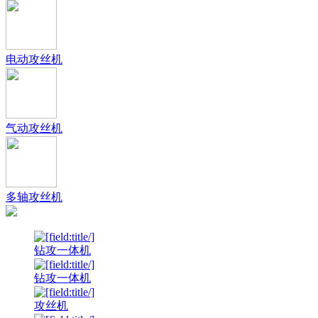
电动攻丝机
气动攻丝机
多轴攻丝机
钻攻一体机
钻攻一体机
攻丝机