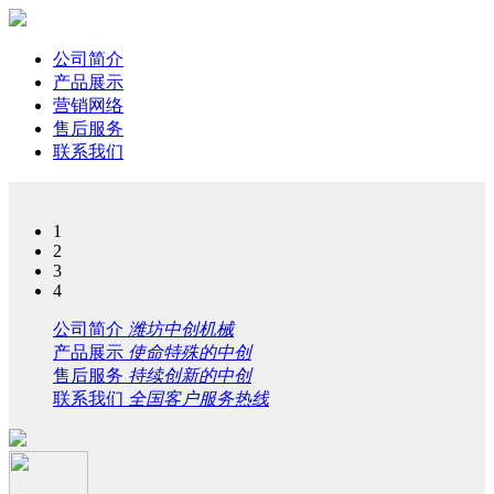
公司简介
产品展示
营销网络
售后服务
联系我们
1
2
3
4
公司简介
潍坊中创机械
产品展示
使命特殊的中创
售后服务
持续创新的中创
联系我们
全国客户服务热线